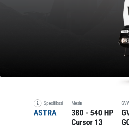
Spesifikasi
Mesin
GV
ASTRA
380 - 540 HP
GV
Cursor 13
GC