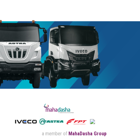
a member of
MahaDasha Group