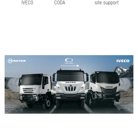
IVECO
CODA
site support
deale
Kenw