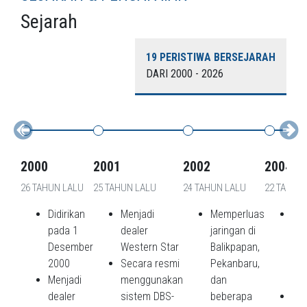
Sejarah
19 PERISTIWA BERSEJARAH
DARI 2000 - 2026
2000
2001
2002
2004
2005
26 TAHUN LALU
25 TAHUN LALU
24 TAHUN LALU
22 TAHUN L
21 TAH
LALU
Didirikan
Menjadi
Memperluas
Memb
pada 1
dealer
jaringan di
site
Desember
Western Star
Balikpapan,
suppo
Previous
Next
2000
Secara resmi
Pekanbaru,
di Ku
Menjadi
menggunakan
dan
Kenc
dealer
sistem DBS-
beberapa
Menja