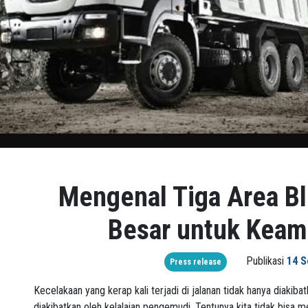
Mengenal Tiga Area Bl
Besar untuk Kea
Publikasi
14 S
Press release
Kecelakaan yang kerap kali terjadi di jalanan tidak hanya diakib
diakibatkan oleh kelalaian pengemudi. Tentunya kita tidak bisa 